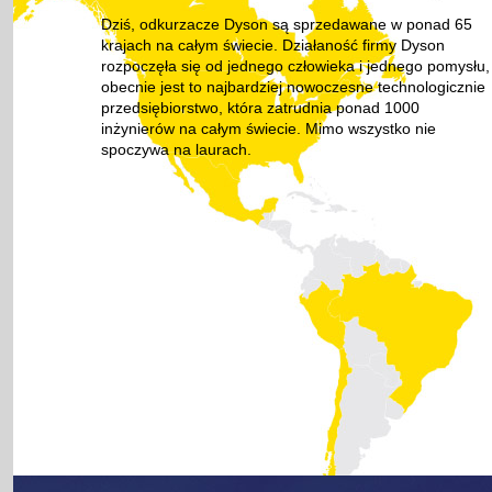
Dziś, odkurzacze Dyson są sprzedawane w ponad 65
krajach na całym świecie. Działaność firmy Dyson
rozpoczęła się od jednego człowieka i jednego pomysłu,
obecnie jest to najbardziej nowoczesne technologicznie
przedsiębiorstwo, która zatrudnia ponad 1000
inżynierów na całym świecie. Mimo wszystko nie
spoczywa na laurach.